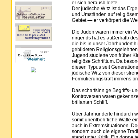
er sich herausbildete.
Der jüdische Witz ist das Erg
und Umständen auf religiösem
Gebiet — er verkörpert die Wel
Die Juden waren immer ein Vo
nirgends hat es außerhalb de
die bis in unser Jahrhundert 
gebildeten Religionsgelehrte
Jugend studierte von früher K
religiöse Schrifttum. Da bes
diesen Typus seit Generationen
jüdische Witz von dieser stre
Formulierungskraft immens profi
Das scharfsinnige Begriffs- 
Kontroversen waren gekennzei
brillanten Schliff.
Über Jahrhunderte hindurch war
somit unentbehrliche Waffe ei
auch in Extremsituationen. Doc
sondern auch die eigene Tradi
stand unter Kritik. Ein doppel